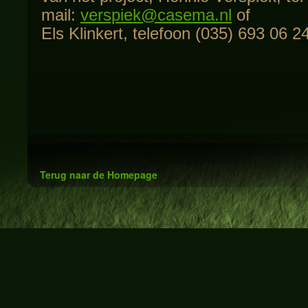
mail:
verspiek@casema.nl
of
Els Klinkert, telefoon (035) 693 06 24
Terug naar de Homepage