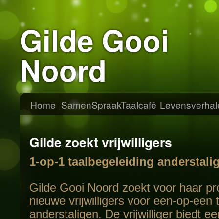
Gilde Gooi
Noord
Home
SamenSpraak
Taalcafé
Levensverhal
Gilde zoekt vrijwilligers
1-op-1 taalbegeleiding anderstali
Gilde Gooi Noord zoekt voor haar p
nieuwe vrijwilligers voor een-op-een 
anderstaligen. De vrijwilliger biedt e