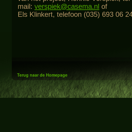
mail:
verspiek@casema.nl
of
Els Klinkert, telefoon (035) 693 06 24
Terug naar de Homepage