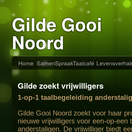
Gilde Gooi
Noord
Home
SamenSpraak
Taalcafé
Levensverhal
Gilde zoekt vrijwilligers
1-op-1 taalbegeleiding anderstali
Gilde Gooi Noord zoekt voor haar p
nieuwe vrijwilligers voor een-op-een 
anderstaligen. De vrijwilliger biedt e