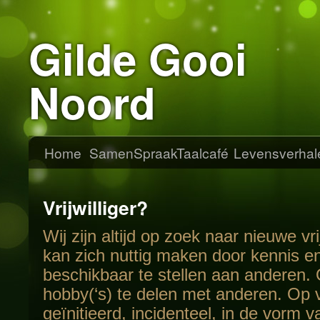
Gilde Gooi
Noord
Home
SamenSpraak
Taalcafé
Levensverhal
Vrijwilliger?
Wij zijn altijd op zoek naar nieuwe vri
kan zich nuttig maken door kennis en
beschikbaar te stellen aan anderen.
hobby(‘s) te delen met anderen. Op 
geïnitieerd, incidenteel, in de vorm 