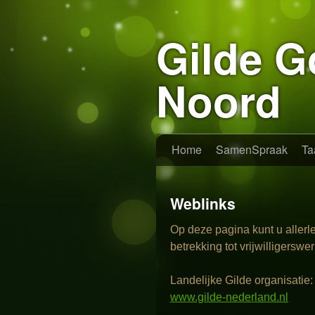
Gilde G
Noord
Home
SamenSpraak
Ta
Weblinks
Op deze pagina kunt u allerl
betrekking tot vrijwilligerswe
Landelijke Gilde organisatie:
www.gilde-nederland.nl