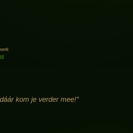
swerk
nl
 dáár kom je verder mee!”