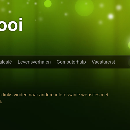
ooi
alcafé
Levensverhalen
Computerhulp
Vacature(s)
ei links vinden naar andere interessante websites met
rk