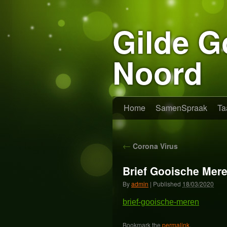
Gilde G
Noord
Home
SamenSpraak
Ta
←
Corona Virus
Brief Gooische Mer
By
admin
|
Published
18/03/2020
brief-gooische-meren
Bookmark the
permalink
.