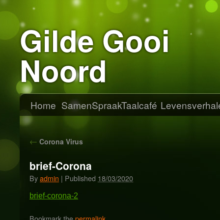
Gilde Gooi
Noord
Home
SamenSpraak
Taalcafé
Levensverhal
←
Corona Virus
brief-Corona
By
admin
|
Published
18/03/2020
brief-corona-2
Bookmark the
permalink
.